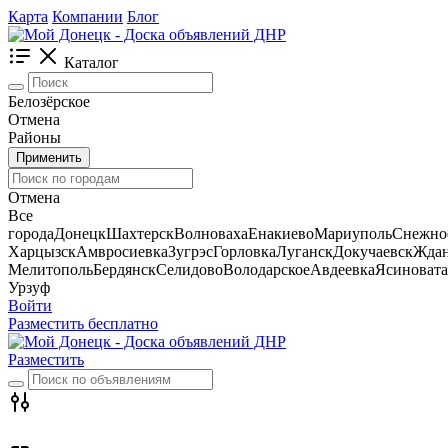
Карта
Компании
Блог
Каталог
Белозёрское
Отмена
Районы
Применить
Отмена
Все
города
Донецк
Шахтерск
Волноваха
Енакиево
Мариуполь
Снежно
Харцызск
Амвросиевка
Зугрэс
Горловка
Луганск
Докучаевск
Ждан
Мелитополь
Бердянск
Селидово
Володарское
Авдеевка
Ясиновата
Урзуф
Войти
Разместить бесплатно
Разместить