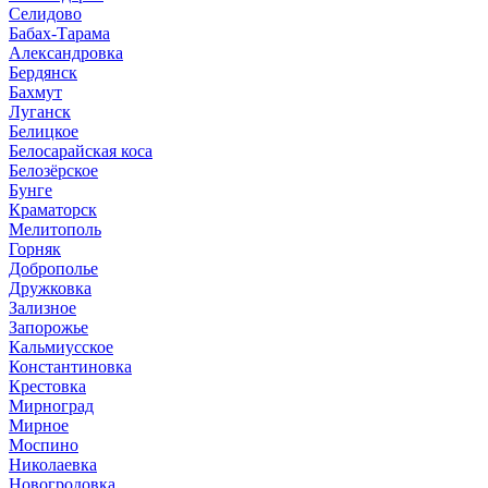
Селидово
Бабах-Тарама
Александровка
Бердянск
Бахмут
Луганск
Белицкое
Белосарайская коса
Белозёрское
Бунге
Краматорск
Мелитополь
Горняк
Доброполье
Дружковка
Зализное
Запорожье
Кальмиусское
Константиновка
Крестовка
Мирноград
Мирное
Моспино
Николаевка
Новогродовка