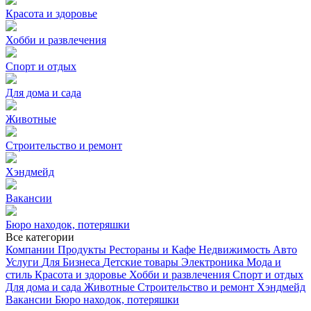
Красота и здоровье
Хобби и развлечения
Спорт и отдых
Для дома и сада
Животные
Строительство и ремонт
Хэндмейд
Вакансии
Бюро находок, потеряшки
Все категории
Компании
Продукты
Рестораны и Кафе
Недвижимость
Авто
Услуги
Для Бизнеса
Детские товары
Электроника
Мода и
стиль
Красота и здоровье
Хобби и развлечения
Спорт и отдых
Для дома и сада
Животные
Строительство и ремонт
Хэндмейд
Вакансии
Бюро находок, потеряшки