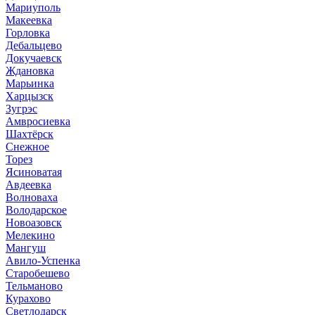
Мариуполь
Макеевка
Горловка
Дебальцево
Докучаевск
Ждановка
Марьинка
Харцызск
Зугрэс
Амвросиевка
Шахтёрск
Снежное
Торез
Ясиноватая
Авдеевка
Волноваха
Володарское
Новоазовск
Мелекино
Мангуш
Авило-Успенка
Старобешево
Тельманово
Курахово
Светлодарск