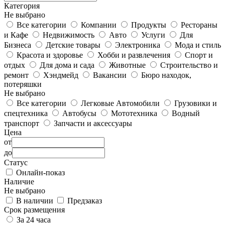
Категория
Не выбрано
Все категории
Компании
Продукты
Рестораны
и Кафе
Недвижимость
Авто
Услуги
Для
Бизнеса
Детские товары
Электроника
Мода и стиль
Красота и здоровье
Хобби и развлечения
Спорт и
отдых
Для дома и сада
Животные
Строительство и
ремонт
Хэндмейд
Вакансии
Бюро находок,
потеряшки
Не выбрано
Все категории
Легковые Автомобили
Грузовики и
спецтехника
Автобусы
Мототехника
Водный
транспорт
Запчасти и аксессуары
Цена
от
до
Статус
Онлайн-показ
Наличие
Не выбрано
В наличии
Предзаказ
Срок размещения
За 24 часа