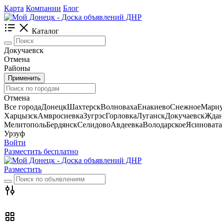
Карта
Компании
Блог
Каталог
Докучаевск
Отмена
Районы
Применить
Отмена
Все города
Донецк
Шахтерск
Волноваха
Енакиево
Снежное
Мари
Харцызск
Амвросиевка
Зугрэс
Горловка
Луганск
Докучаевск
Ждан
Мелитополь
Бердянск
Селидово
Авдеевка
Володарское
Ясиновата
Урзуф
Войти
Разместить бесплатно
Разместить