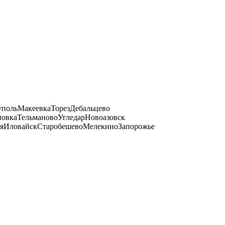
уполь
Макеевка
Торез
Дебальцево
овка
Тельманово
Угледар
Новоазовск
я
Иловайск
Старобешево
Мелекино
Запорожье