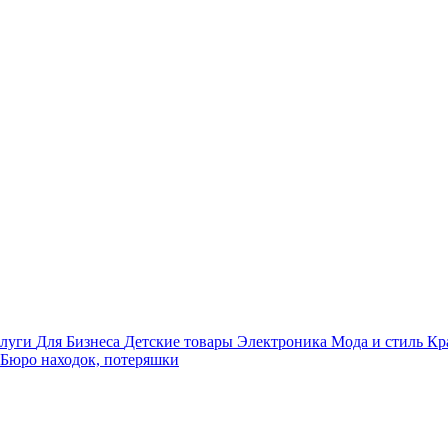
луги
Для Бизнеса
Детские товары
Электроника
Мода и стиль
Кр
Бюро находок, потеряшки