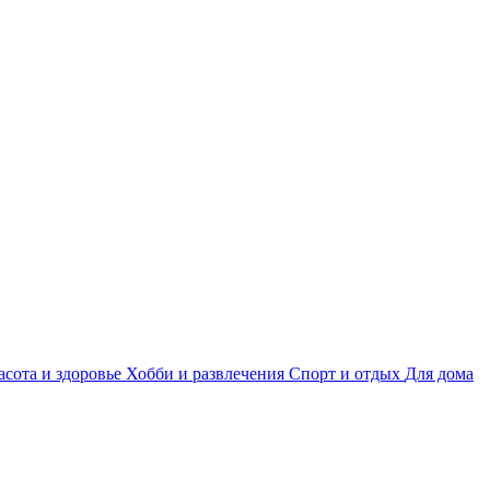
асота и здоровье
Хобби и развлечения
Спорт и отдых
Для дома